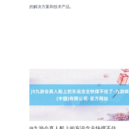
的解决方案和技术产品。
j9九游会真人船上的东说念主快撑不住了-九游娱乐(中国)有限公司-官方网站