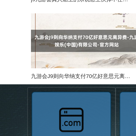
九游会J9则向华纳支付70亿好意思元离异费-九游娱乐(中国)有限公司-官方网站