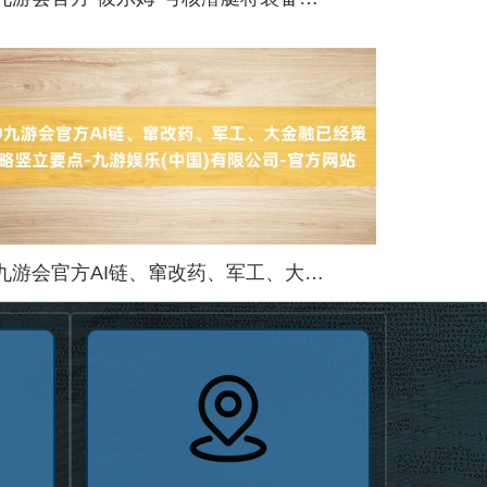
j9九游会官方AI链、窜改药、军工、大金融已经策略竖立要点-九游娱乐(中国)有限公司-官方网站