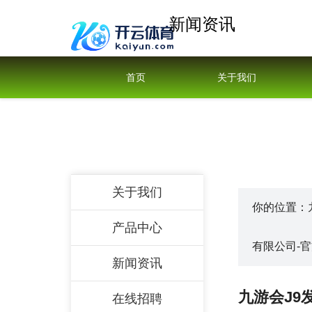
新闻资讯
首页
关于我们
关于我们
你的位置：
产品中心
有限公司-
新闻资讯
九游会J9
在线招聘